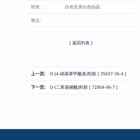
性状:
白色至类白色结晶
熔点:
[ 返回列表 ]
上一页:
O-(4-硝基苯甲酰基)羟胺 [ 35657-36-4 ]
下一页:
O-(二苯基磷酰)羟胺 [ 72804-96-7 ]