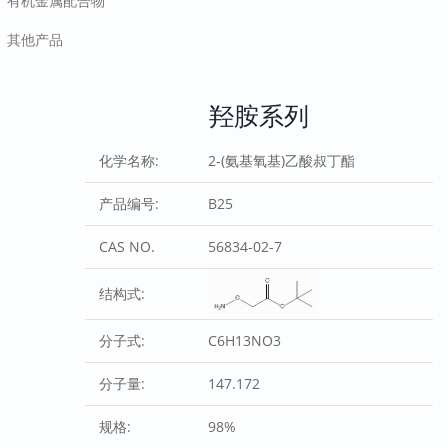
有机金属配合物
其他产品
羟胺系列
化学名称:
2-(氨基氧基)乙酸叔丁酯
产品编号:
B25
CAS NO.
56834-02-7
结构式:
分子式:
C6H13NO3
分子量:
147.172
规格:
98%